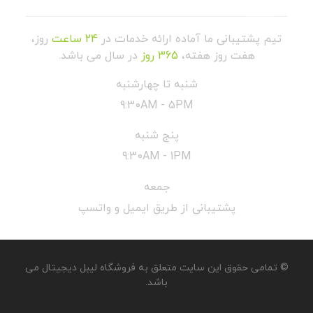
تیم پشتیبانی ما آماده ارائه خدمات در
24 ساعت
روز،
هفت روز هفته،
365 روز
در سال می باشد.
شنبه تا چهارشنبه
9:30AM - 5PM
پنج شنبه
9:30AM - 1PM
جمعه
پشتیبانی از طریق ایمیل و واتسپ
© تمامی حقوق این سایت متعلق به فروشگاه لیبل دیجیتال می
باشد.