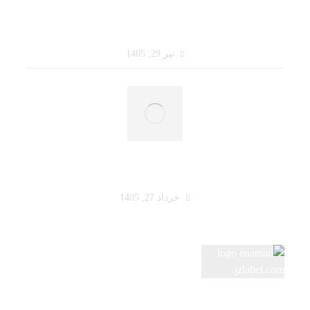
قبل از سفارش چاپ لیبل، این ۷ سؤال را از
خودتان بپرسید
تیر 29, 1405
راهنمای کامل انتخاب جنس لیبل برای هر نوع
محصول
خرداد 27, 1405